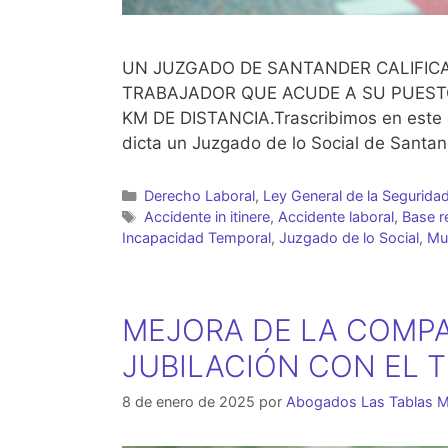
UN JUZGADO DE SANTANDER CALIFICA D
TRABAJADOR QUE ACUDE A SU PUESTO
KM DE DISTANCIA.Trascribimos en este a
dicta un Juzgado de lo Social de Santand
Categorías
Derecho Laboral
,
Ley General de la Seguridad
Etiquetas
Accidente in itinere
,
Accidente laboral
,
Base r
Incapacidad Temporal
,
Juzgado de lo Social
,
Mu
MEJORA DE LA COMPAT
JUBILACIÓN CON EL 
8 de enero de 2025
por
Abogados Las Tablas M