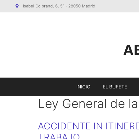
Saltar
Isabel Colbrand, 6, 5º · 28050 Madrid
al
contenido
A
INICIO
EL BUFETE
Ley General de la
ACCIDENTE IN ITINERE
TRABAJO