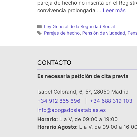
pareja de hecho no inscrita en el Regist
convivencia prolongada …
Leer más
Categorías
Ley General de la Seguridad Social
Etiquetas
Parejas de hecho
,
Pensión de viudedad
,
Pens
CONTACTO
Es necesaria petición de cita previa
Isabel Colbrand, 6, 5º, 28050 Madrid
+34 912 865 696
|
+34 688 319 103
info@abogadoslastablas.es
Horario:
L a V, de 09:00 a 19:00
Horario Agosto:
L a V, de 09:00 a 16:0