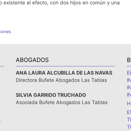
ro existente al efecto, con dos hijos en común y una
iones
ABOGADOS
B
ANA LAURA ALCUBILLA DE LAS NAVAS
E
Directora Bufete Abogados Las Tablas
I
I
I
SILVIA GARRIDO TRUCHADO
Asociada Bufete Abogados Las Tablas
H
E
T
0
T