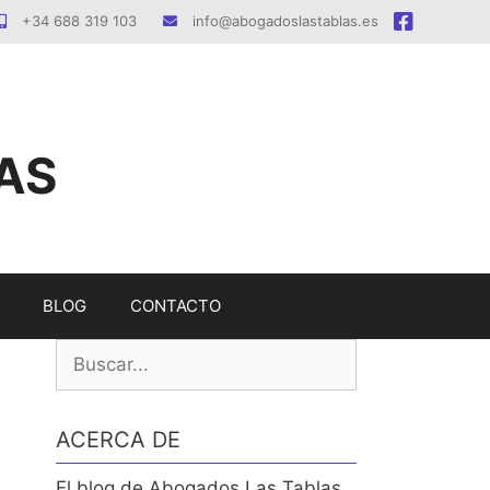
+34 688 319 103
info@abogadoslastablas.es
AS
BLOG
CONTACTO
Buscar:
ACERCA DE
El blog de Abogados Las Tablas.