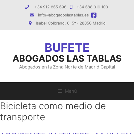
Saltar
+34 912 865 696
+34 688 319 103
al
info@abogadoslastablas.es
contenido
Isabel Colbrand, 6, 5º · 28050 Madrid
ABOGADOS LAS TABLAS
Abogados en la Zona Norte de Madrid Capital
Menú
Bicicleta como medio de
transporte