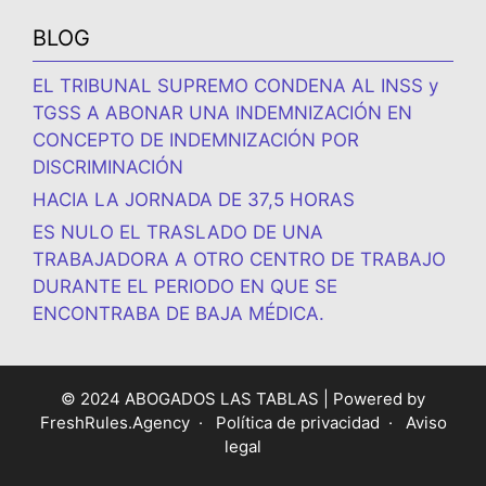
BLOG
EL TRIBUNAL SUPREMO CONDENA AL INSS y
TGSS A ABONAR UNA INDEMNIZACIÓN EN
CONCEPTO DE INDEMNIZACIÓN POR
DISCRIMINACIÓN
HACIA LA JORNADA DE 37,5 HORAS
ES NULO EL TRASLADO DE UNA
TRABAJADORA A OTRO CENTRO DE TRABAJO
DURANTE EL PERIODO EN QUE SE
ENCONTRABA DE BAJA MÉDICA.
© 2024 ABOGADOS LAS TABLAS | Powered by
FreshRules.Agency
·
Política de privacidad
·
Aviso
legal