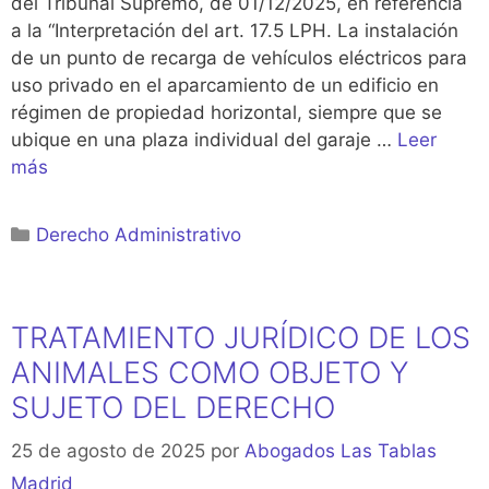
del Tribunal Supremo, de 01/12/2025, en referencia
a la “Interpretación del art. 17.5 LPH. La instalación
de un punto de recarga de vehículos eléctricos para
uso privado en el aparcamiento de un edificio en
régimen de propiedad horizontal, siempre que se
ubique en una plaza individual del garaje …
Leer
más
Categorías
Derecho Administrativo
TRATAMIENTO JURÍDICO DE LOS
ANIMALES COMO OBJETO Y
SUJETO DEL DERECHO
25 de agosto de 2025
por
Abogados Las Tablas
Madrid