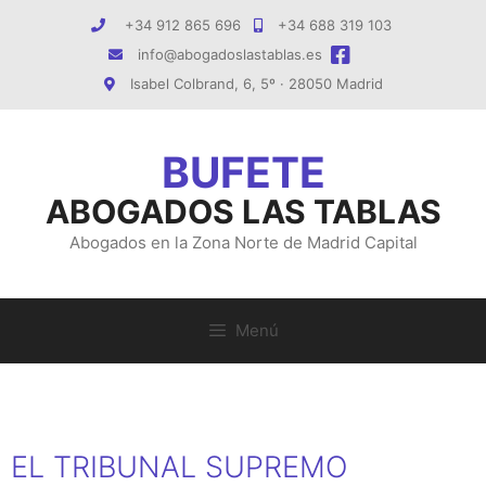
Saltar
+34 912 865 696
+34 688 319 103
al
info@abogadoslastablas.es
contenido
Isabel Colbrand, 6, 5º · 28050 Madrid
ABOGADOS LAS TABLAS
Abogados en la Zona Norte de Madrid Capital
Menú
EL TRIBUNAL SUPREMO