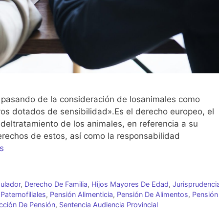
o pasando de la consideración de losanimales como
vos dotados de sensibilidad».Es el derecho europeo, el
eltratamiento de los animales, en referencia a su
erechos de estos, así como la responsabilidad
s
ulador
,
Derecho De Familia
,
Hijos Mayores De Edad
,
Jurisprudenci
Paternofiliales
,
Pensión Alimenticia
,
Pensión De Alimentos
,
Pensión
cción De Pensión
,
Sentencia Audiencia Provincial