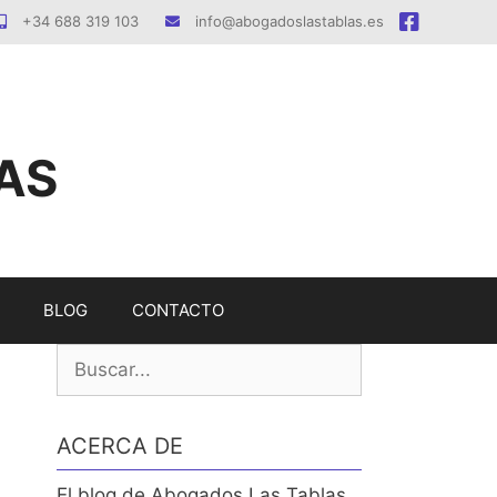
+34 688 319 103
info@abogadoslastablas.es
AS
BLOG
CONTACTO
Buscar:
ACERCA DE
El blog de Abogados Las Tablas.