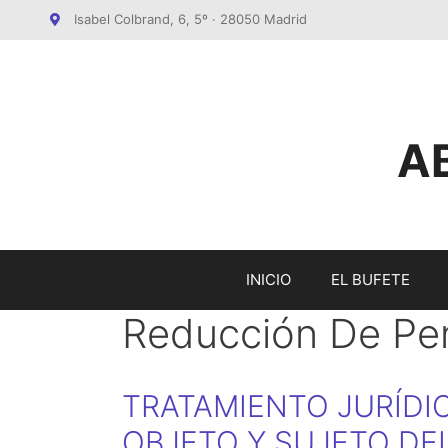
Saltar
Isabel Colbrand, 6, 5º · 28050 Madrid
al
contenido
A
INICIO
EL BUFETE
Reducción De Pe
TRATAMIENTO JURÍDI
OBJETO Y SUJETO DE