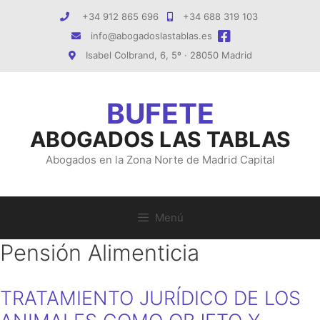
Saltar
+34 912 865 696
+34 688 319 103
al
info@abogadoslastablas.es
contenido
Isabel Colbrand, 6, 5º · 28050 Madrid
ABOGADOS LAS TABLAS
Abogados en la Zona Norte de Madrid Capital
Menú
Pensión Alimenticia
TRATAMIENTO JURÍDICO DE LOS