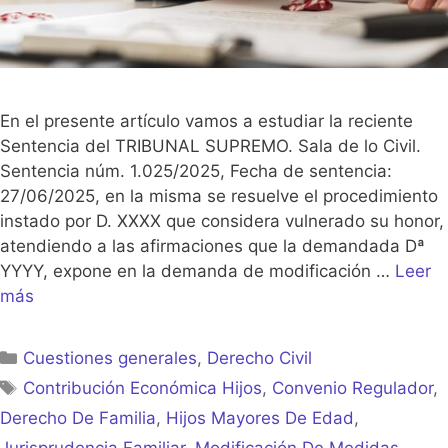
En el presente artículo vamos a estudiar la reciente
Sentencia del TRIBUNAL SUPREMO. Sala de lo Civil.
Sentencia núm. 1.025/2025, Fecha de sentencia:
27/06/2025, en la misma se resuelve el procedimiento
instado por D. XXXX que considera vulnerado su honor,
atendiendo a las afirmaciones que la demandada Dª
YYYY, expone en la demanda de modificación …
Leer
más
Categorías
Cuestiones generales
,
Derecho Civil
Etiquetas
Contribución Económica Hijos
,
Convenio Regulador
,
Derecho De Familia
,
Hijos Mayores De Edad
,
Jurisprudencia Familiar
,
Modificación De Medidas
,