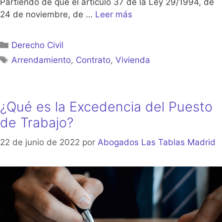
Partiendo de que el artículo 37 de la Ley 29/1994, de
24 de noviembre, de …
Leer más
Categorías
Derecho Civil
Etiquetas
Arrendamiento
,
Contrato
,
Vivienda
¿Qué es la Excedencia del Puesto
de Trabajo?
22 de junio de 2022
por
Abogados Las Tablas Madrid