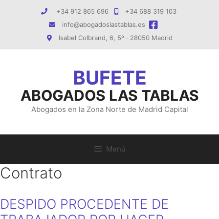
Saltar
+34 912 865 696
+34 688 319 103
al
info@abogadoslastablas.es
contenido
Isabel Colbrand, 6, 5º · 28050 Madrid
ABOGADOS LAS TABLAS
Abogados en la Zona Norte de Madrid Capital
Menú
Contrato
DESPIDO PROCEDENTE DE