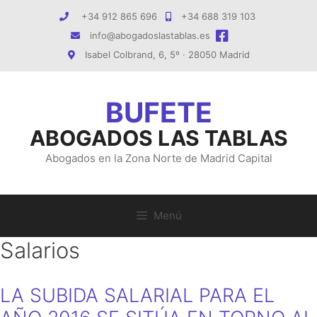
Saltar
+34 912 865 696
+34 688 319 103
al
info@abogadoslastablas.es
contenido
Isabel Colbrand, 6, 5º · 28050 Madrid
ABOGADOS LAS TABLAS
Abogados en la Zona Norte de Madrid Capital
Menú
Salarios
LA SUBIDA SALARIAL PARA EL