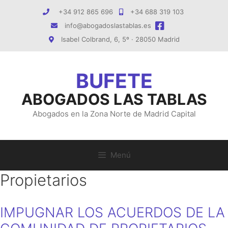
Saltar
+34 912 865 696
+34 688 319 103
al
info@abogadoslastablas.es
contenido
Isabel Colbrand, 6, 5º · 28050 Madrid
ABOGADOS LAS TABLAS
Abogados en la Zona Norte de Madrid Capital
Menú
Propietarios
IMPUGNAR LOS ACUERDOS DE LA