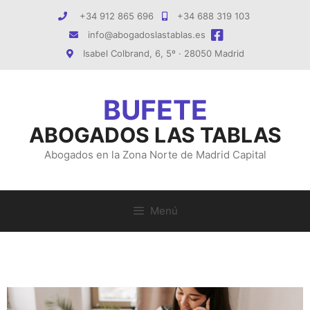
Saltar
+34 912 865 696
+34 688 319 103
al
info@abogadoslastablas.es
contenido
Isabel Colbrand, 6, 5º · 28050 Madrid
ABOGADOS LAS TABLAS
Abogados en la Zona Norte de Madrid Capital
Menú