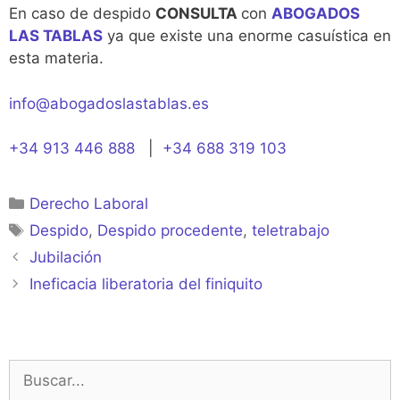
En caso de despido
CONSULTA
con
ABOGADOS
LAS TABLAS
ya que existe una enorme casuística en
esta materia.
info@abogadoslastablas.es
+34 913 446 888
|
+34 688 319 103
Categorías
Derecho Laboral
Etiquetas
Despido
,
Despido procedente
,
teletrabajo
Jubilación
Ineficacia liberatoria del finiquito
Buscar: