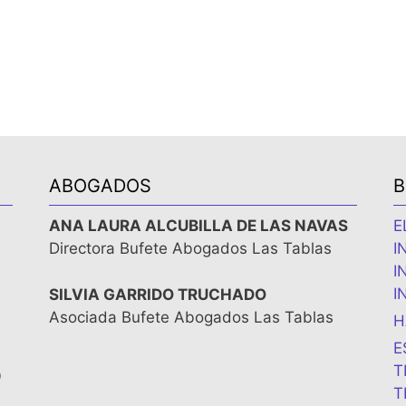
ABOGADOS
B
ANA LAURA ALCUBILLA DE LAS NAVAS
E
Directora Bufete Abogados Las Tablas
I
I
I
SILVIA GARRIDO TRUCHADO
Asociada Bufete Abogados Las Tablas
H
E
T
0
T