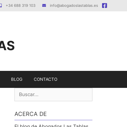
+34 688 319 103
info@abogadoslastablas.es
AS
BLOG
CONTACTO
Buscar:
ACERCA DE
El blog de Abogados Las Tablas.