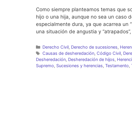
Como siempre planteamos temas que son
hijo o una hija, aunque no sea un caso d
especialmente dura, ya que acarrea un “
una situación de angustia y “atrapados”,
Categorías
Derecho Civil
,
Derecho de sucesiones
,
Heren
Etiquetas
Causas de desheredación
,
Código Civil
,
Dere
Desheredación
,
Desheredación de hijos
,
Herenc
Supremo
,
Sucesiones y herencias
,
Testamento
,